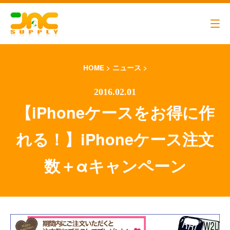
HOME
>
ニュース
>
【iPhoneケースをお得に作
れる！】iPhoneケース注文
代表メッセージ
営業アシスタント
数＋αキャンペーン
ビジネスパートナー募集
エントリーフォーム