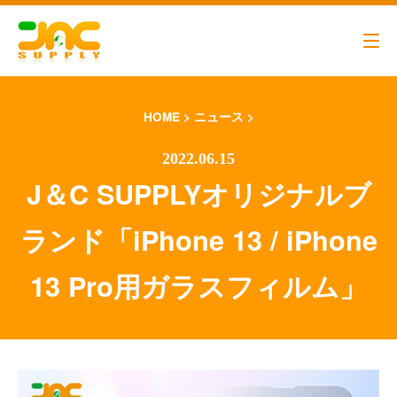
HOME
>
ニュース
>
J＆C SUPPLYオリジナルブ
ランド「iPhone 13 / iPhone
代表メッセージ
営業アシスタント
13 Pro用ガラスフィルム」
ビジネスパートナー募集
エントリーフォーム