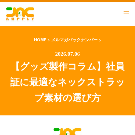
HOME
>
メルマガバックナンバー
>
【グッズ製作コラム】社員
証に最適なネックストラッ
代表メッセージ
営業アシスタント
プ素材の選び方
ビジネスパートナー募集
エントリーフォーム