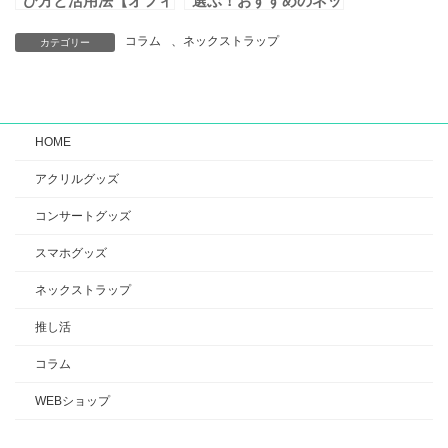
び方と活用法【オフィ
選ぶ！おすすめのネッ
スに最適なアイテム】
クストラップ業者を比
較
コラム
、
ネックストラップ
カテゴリー
HOME
アクリルグッズ
コンサートグッズ
スマホグッズ
ネックストラップ
推し活
コラム
WEBショップ