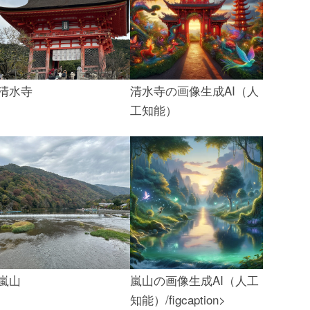
清水寺
清水寺の画像生成AI（人
工知能）
嵐山
嵐山の画像生成AI（人工
知能）/figcaption>