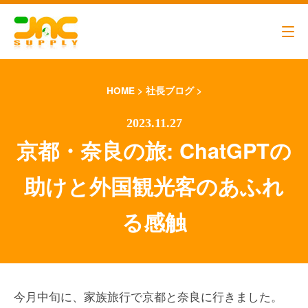
HOME
>
社長ブログ
>
京都・奈良の旅: ChatGPTの
助けと外国観光客のあふれ
代表メッセージ
営業アシスタント
る感触
ビジネスパートナー募集
エントリーフォーム
今月中旬に、家族旅行で京都と奈良に行きました。