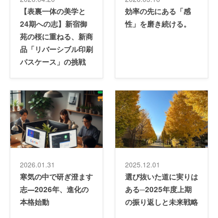
【表裏一体の美学と
効率の先にある「感
24期への志】新宿御
性」を磨き続ける。
苑の桜に重ねる、新商
品「リバーシブル印刷
パスケース」の挑戦
2026.01.31
2025.12.01
寒気の中で研ぎ澄ます
選び抜いた道に実りは
志―2026年、進化の
ある─2025年度上期
本格始動
の振り返しと未来戦略